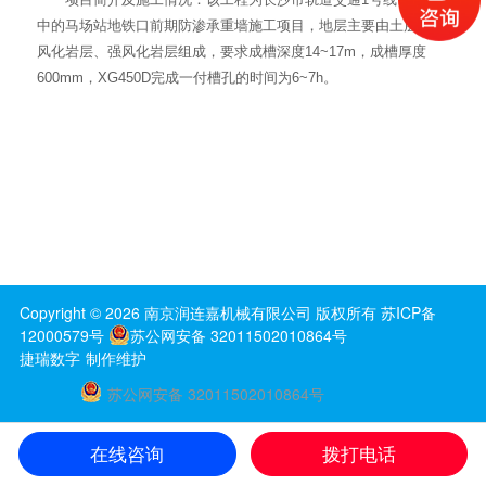
中的马场站地铁口前期防渗承重墙施工项目，地层主要由土层、中
风化岩层、强风化岩层组成，要求成槽深度14~17m，成槽厚度
600mm，XG450D完成一付槽孔的时间为6~7h。
Copyright ©
2026
南京润连嘉机械有限公司
版权所有
苏ICP备
12000579号
苏公网安备 32011502010864号
捷瑞数字
制作维护
苏公网安备 32011502010864号
在线咨询
拨打电话