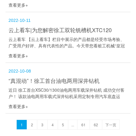
工XUL307地下铲运机。 目前徐工已完成1m³-7m³的全系列地下
查看更多+
内燃铲运机的研发与...
2022-10-11
云上看车|为您解密徐工双轮铣槽机XTC120
云上看车 【云上看车】栏目中展示的产品都是经受市场考验、
广受用户好评、具有代表性的产品。今天带您看桩工机械“皇冠
上的明珠”--徐工XTC120双轮铣槽机。 XTC120双轮铣槽机是徐
查看更多+
工全新开发最新款大...
2022-10-08
“真混动”！徐工首台油电两用深井钻机
近日 徐工首台XSC30/1300油电两用车载深井钻机 成功交付客
户！ 该款油电两用车载式深井钻机采用定制专用汽车底盘运
输，转场速度快、便捷高效，能快速到达指定位置开展钻井作
查看更多+
业，同时有开孔直径大，钻进...
1
2
3
4
5
...
61
62
下一页