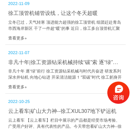
2022-11-09
徐工顶管机铺管设线，让这个冬天超暖
立冬已过，天气转寒 顶进能力超强的徐工顶管机 组团赶赴青岛
市西海岸新区 干了一件超“暖”的事 近日，徐工多台顶管机汇聚
青岛，助力青岛市西海岸新区西部城区及沿线民生采暖项目。
查看更多+
华能董家口电厂至新区西部城...
2022-11-07
非凡十年|徐工资源钻采机械持续“碳”索 逐“绿”前行
非凡十年 逐“绿”前行 徐工资源钻采机械与时代共奋进 研发系列
深水井钻机 向地心钻进 开采清洁能源 1 "双碳”时代 徐工躬身开
拓 随着国家加大对清洁能源等环保、新型可再生能源的开发利
查看更多+
用，深水井钻采设...
2022-10-25
云上看车|矿山大力神--徐工XUL307地下铲运机
云上看车 【云上看车】栏目中展示的产品都是经受市场考验、
广受用户好评、具有代表性的产品。今天带您看矿山大力神--徐