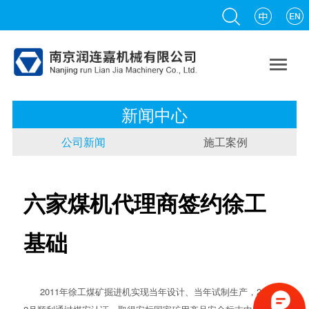

新闻中心
公司新闻
施工案例
六家煤机代理商签约徐工
基础
2011年徐工煤矿掘进机实现当年设计、当年试制生产，2012年