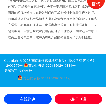
2月顺利通过煤安认证，取得安标国家矿用产品安全标志中心发放
的“矿用产品安全标志证书”。今年一季度顺利实现销售,成为基础公
司新的经济增长点，在最短时间内完成从设计到批量生产的过程。
目前基础公司煤机产品销售人员不辞劳苦走在市场的前沿，了解客
户需求，召开客户座谈会，发展考察代理商，积极挖掘市场，开拓
销售渠道，目前已与六家代理商签订了代理协议，同时还有六家代
理商正在考察之中，此举为煤机产品的销售奠定了良好的基础。
Copyright ©
2026
南京润连嘉机械有限公司
版权所有
苏ICP备
12000579号
苏公网安备 32011502010864号
捷瑞数字
制作维护
苏公网安备 32011502010864号
在线咨询
拨打电话