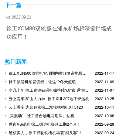
下一篇
2022.09.21

徐工XCM80双轮搅在浦东机场超深搅拌墙成
功应用！
热门新闻
徐工XDN500顶管机实现国内微顶复杂地层突破
2022-11-17
徐工顶管机铺管设线，让这个冬天超暖
2022-11-09
非凡十年|徐工资源钻采机械持续“碳”索 逐“绿”前行
2022-11-07
云上看车|矿山大力神--徐工XUL307地下铲运机
2022-10-25
云上看车|为您解密徐工双轮铣槽机XTC120
2022-10-11
“真混动”！徐工首台油电两用深井钻机
2022-10-08
硬齿VS硬岩 徐工掘进机提速工期2个月！
2022-09-28
硬核实力，徐工双轮铣槽机再获“回头客”！
2022-09-24