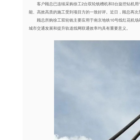
客户顾总已连续采购徐工2台双轮铣槽机和3台旋挖钻机
能、高效高质的施工受到项目方的一致好评。近日，顾总再次
顾总所购徐工双轮铣主要应用于南京地铁10号线红花机
城市交通发展和提升轨道线网联通效率均具有重要意义。