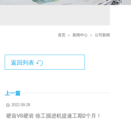
首页
>
新闻中心
>
公司新闻
返回列表

上一篇
2022.09.28

硬齿VS硬岩 徐工掘进机提速工期2个月！