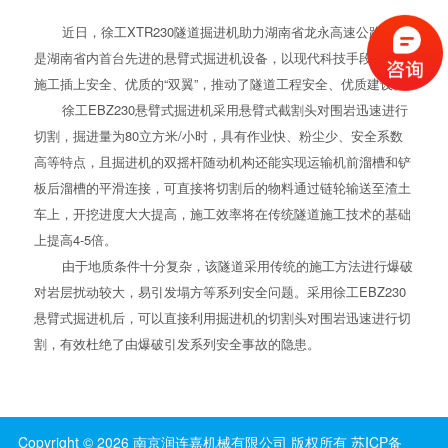
近日，徐工XTR230隧道掘进机助力湖南省龙永高速公路，这
是湖南省内首台先进的悬臂式掘进机设备，以现代科技手段为隧道
施工插上安全、优质的“双翼”，推动了隧道工程安全、优质建设。
徐工EBZ230悬臂式掘进机采用悬臂式截割头对围岩迅速进行
切割，掘进量为80立方米/小时，具有作业快、粉尘少、安全系数
高等特点，且掘进机的双摇杆随动机构还能实现运输机前溜槽和铲
板后溜槽的平滑连接，可直接将切割后的物料通过链轮输送至渣土
车上，开挖进度大大提高，施工效率将在传统隧道施工技术的基础
上提高4-5倍。
由于地质条件十分复杂，该隧道采用传统的施工方法进行爆破
对岩层扰动较大，易引发塌方等系列安全问题。采用徐工EBZ230
悬臂式掘进机后，可以直接利用掘进机的切割头对围岩迅速进行切
割，有效杜绝了由爆破引发系列安全事故的隐患。
Copyright ©
2026
南京润连嘉机械有限公司
版权所有
苏ICP备