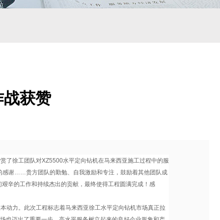
作战获赞
赏了徐工团队对XZ5500水平定向钻机在马来西亚施工过程中的服
心的感谢……贵方团队的勤勉、自我激励和专注，鼓励着其他团队成
们艰辛的工作和持续杰出的贡献，最终使得工程圆满完成！感
本动力。此次工程标志着马来西亚徐工水平定向钻机市场真正拉
市场也迈出了重要一步。高水平服务树立起来的良好企业形象和产