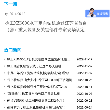
下一篇
2014.06.12

徐工XZ6600水平定向钻机通过江苏省首台
（套）重大装备及关键部件专家现场认定
热门新闻
徐工XDN500顶管机实现国内微顶复杂地层突破
2022-11-17
徐工顶管机铺管设线，让这个冬天超暖
2022-11-09
非凡十年|徐工资源钻采机械持续“碳”索 逐“绿”前行
2022-11-07
云上看车|矿山大力神--徐工XUL307地下铲运机
2022-10-25
云上看车|为您解密徐工双轮铣槽机XTC120
2022-10-11
“真混动”！徐工首台油电两用深井钻机
2022-10-08
硬齿VS硬岩 徐工掘进机提速工期2个月！
2022-09-28
硬核实力，徐工双轮铣槽机再获“回头客”！
2022-09-24