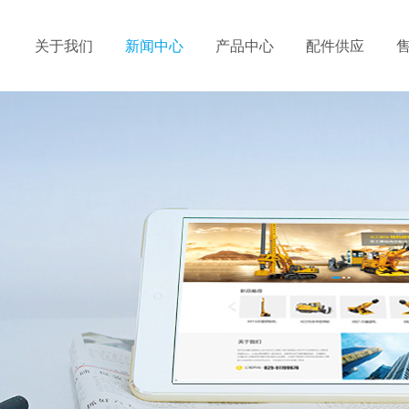
关于我们
新闻中心
产品中心
配件供应