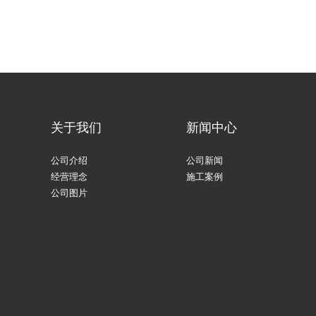
关于我们
新闻中心
公司介绍
公司新闻
经营理念
施工案例
公司图片