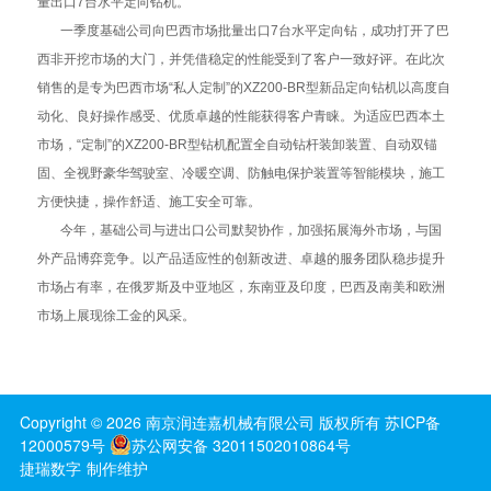
量出口7台水平定向钻机。
一季度基础公司向巴西市场批量出口7台水平定向钻，成功打开了巴
西非开挖市场的大门，并凭借稳定的性能受到了客户一致好评。在此次
销售的是专为巴西市场“私人定制”的XZ200-BR型新品定向钻机以高度自
动化、良好操作感受、优质卓越的性能获得客户青睐。为适应巴西本土
市场，“定制”的XZ200-BR型钻机配置全自动钻杆装卸装置、自动双锚
固、全视野豪华驾驶室、冷暖空调、防触电保护装置等智能模块，施工
方便快捷，操作舒适、施工安全可靠。
今年，基础公司与进出口公司默契协作，加强拓展海外市场，与国
外产品博弈竞争。以产品适应性的创新改进、卓越的服务团队稳步提升
市场占有率，在俄罗斯及中亚地区，东南亚及印度，巴西及南美和欧洲
市场上展现徐工金的风采。
Copyright ©
2026
南京润连嘉机械有限公司
版权所有
苏ICP备
12000579号
苏公网安备 32011502010864号
捷瑞数字
制作维护