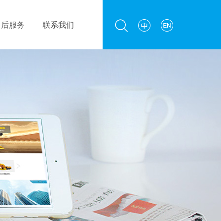
售后服务
联系我们