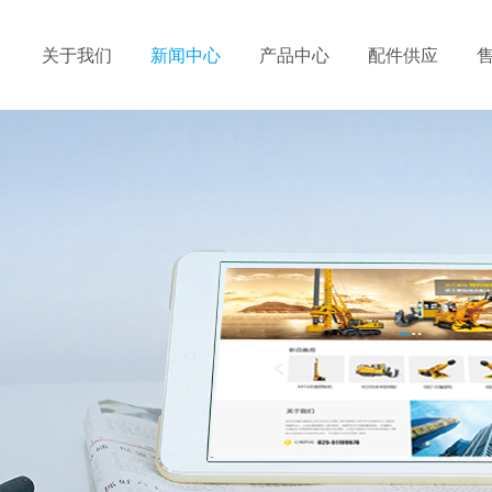
关于我们
新闻中心
产品中心
配件供应