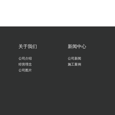
关于我们
新闻中心
公司介绍
公司新闻
经营理念
施工案例
公司图片