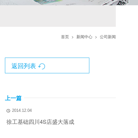
首页
>
新闻中心
>
公司新闻
返回列表

上一篇
2014.12.04

徐工基础四川4S店盛大落成