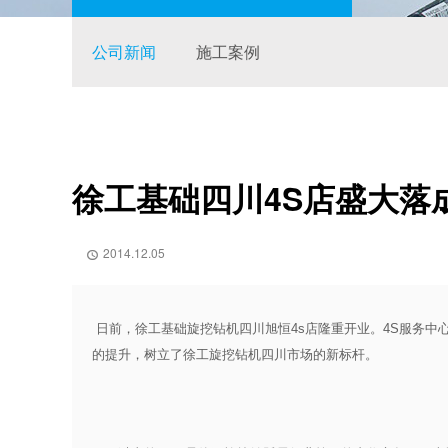
公司新闻
施工案例
徐工基础四川4S店盛大落
2014.12.05

日前，徐工基础旋挖钻机四川旭恒4s店隆重开业。4S服务
的提升，树立了徐工旋挖钻机四川市场的新标杆。