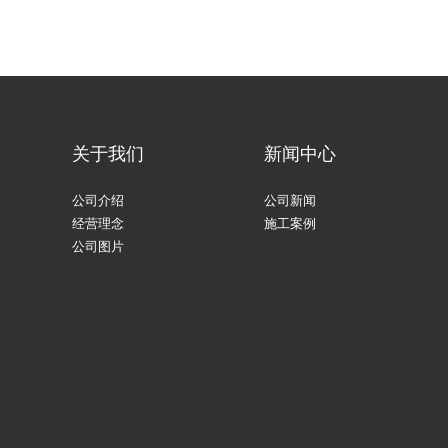
关于我们
新闻中心
公司介绍
公司新闻
经营理念
施工案例
公司图片