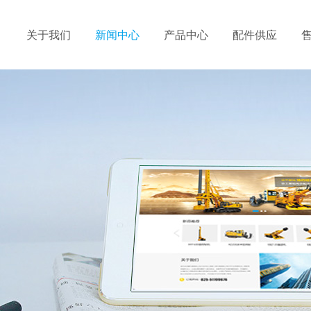
关于我们
新闻中心
产品中心
配件供应