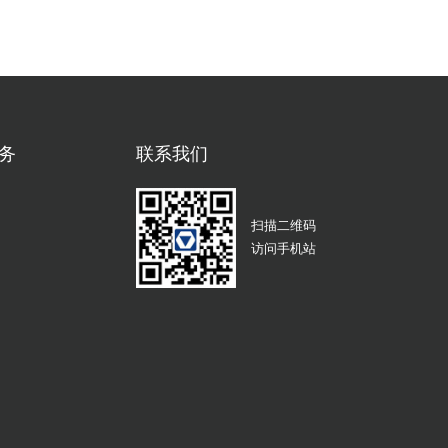
务
联系我们
扫描二维码
访问手机站