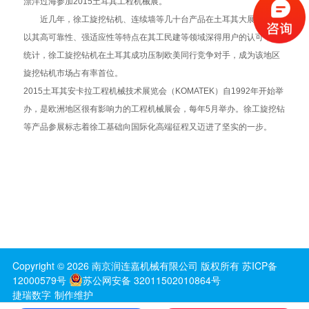
漂洋过海参加2015土耳其工程机械展。
近几年，徐工旋挖钻机、连续墙等几十台产品在土耳其大展身手，
以其高可靠性、强适应性等特点在其工民建等领域深得用户的认可，据
统计，徐工旋挖钻机在土耳其成功压制欧美同行竞争对手，成为该地区
旋挖钻机市场占有率首位。
2015土耳其安卡拉工程机械技术展览会（KOMATEK）自1992年开始举
办，是欧洲地区很有影响力的工程机械展会，每年5月举办。徐工旋挖钻
等产品参展标志着徐工基础向国际化高端征程又迈进了坚实的一步。
Copyright ©
2026
南京润连嘉机械有限公司
版权所有
苏ICP备
12000579号
苏公网安备 32011502010864号
捷瑞数字
制作维护