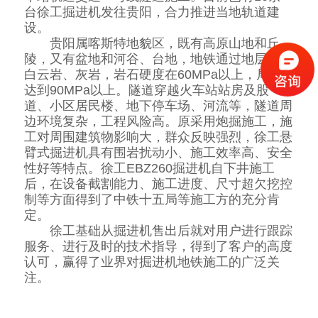
台徐工掘进机发往贵阳，合力推进当地轨道建
设。
贵阳属喀斯特地貌区，既有高原山地和丘
陵，又有盆地和河谷、台地，地铁通过地层多为
白云岩、灰岩，岩石硬度在60MPa以上，局部
达到90MPa以上。隧道穿越火车站站房及股
道、小区居民楼、地下停车场、河流等，隧道周
边环境复杂，工程风险高。原采用炮掘施工，施
工对周围建筑物影响大，群众反映强烈，徐工悬
臂式掘进机具有围岩扰动小、施工效率高、安全
性好等特点。徐工EBZ260掘进机自下井施工
后，在设备截割能力、施工进度、尺寸超欠挖控
制等方面得到了中铁十五局等施工方的充分肯
定。
徐工基础从掘进机售出后就对用户进行跟踪
服务、进行及时的技术指导，得到了客户的高度
认可，赢得了业界对掘进机地铁施工的广泛关
注。