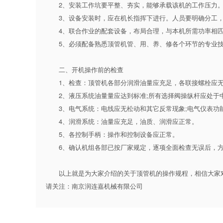
2、安装工作坑要平整、夯实，能够承载该机的工作压力
3、设备安装时，应在机长指挥下进行。人员要明确分工，
4、联合作业的配套设备，布局合理，与本机所需功率相匹
5、必须配备熟悉顶管机管、用、养、修各个环节的专业技
二、开机操作前的检查
1、检查：顶管机各部分润滑油量应充足，各联接螺栓应无
2、液压系统油量量应达到标准;所有选择阀操纵杆应处于中
3、电气系统：电线应无松动和其它反常现象;电气仪表功
4、润滑系统：油量应充足，油质、润滑应正常。
5、各控制手柄：操作和控制设备应正常。
6、确认机组各部已按厂家规定，逐项全面检查无误后，方
以上就是为大家介绍的关于顶管机的操作规程，相信大家对于
请关注：南京润连嘉机械有限公司