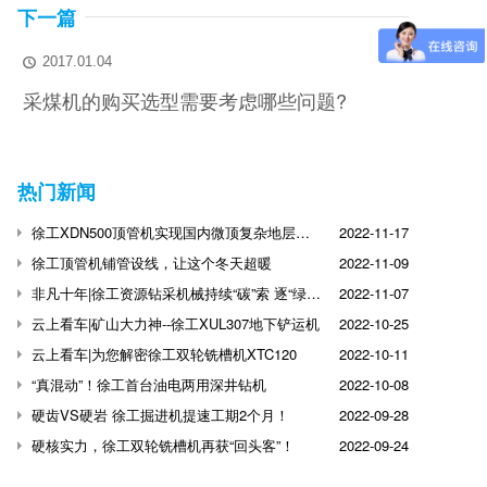
下一篇
2017.01.04

采煤机的购买选型需要考虑哪些问题?
热门新闻
徐工XDN500顶管机实现国内微顶复杂地层突破
2022-11-17
徐工顶管机铺管设线，让这个冬天超暖
2022-11-09
非凡十年|徐工资源钻采机械持续“碳”索 逐“绿”前行
2022-11-07
云上看车|矿山大力神--徐工XUL307地下铲运机
2022-10-25
云上看车|为您解密徐工双轮铣槽机XTC120
2022-10-11
“真混动”！徐工首台油电两用深井钻机
2022-10-08
硬齿VS硬岩 徐工掘进机提速工期2个月！
2022-09-28
硬核实力，徐工双轮铣槽机再获“回头客”！
2022-09-24