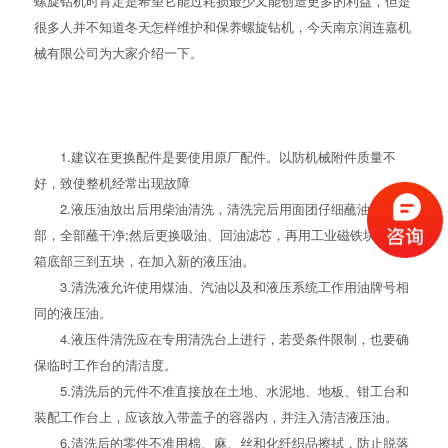
螺旋钻机时肯定是希望它能过耗损最少又能创造更多的利益，但是
很多人并不知道冬天怎样维护和保养螺旋钻机，今天南京润连嘉机
械有限公司为大家介绍一下。
1.建议在更换配件是要使用原厂配件。以防机械附件质量不
好，致使整机经常出现故障
2.液压油放出后用柴油清洗，清洗完后用面团仔细蘸油箱内
部，全部蘸干净;然后更换吸油、回油滤芯，再用工业磁铁块放油
箱底部三到五块，在加入新的液压油。
3.清洗液允许使用煤油、汽油以及和液压系统工作用油牌号相
同的液压油。
4.液压件清洗应在专用清洗台上进行，若受条件限制，也要确
保临时工作台的清洁度。
5.清洗后的元件不准直接放在土地、水泥地、地板、钳工台和
装配工作台上，应该放入带盖子的容器内，并注入清洁液压油。
6.清洗后的零件不准用棉、麻、丝和化纤织品擦拭，防止脱落