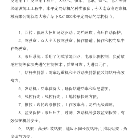
泛运用于广泛应用于石油、天然气、供水、电讯、煤气、电力等管
线铺设施工工程中。水平定向钻机的种类很多，今天南京润连嘉机
械有限公司就给大家介绍下XZ1000水平定向钻的结构特点。
1、回转：低速大扭矩马达驱动，两档速度，高压自动保护。
2、驾驶室：双人全天候驾驶室，操作舒适，操作和控向集中
在驾驶室。
3、液压系统：采用了闭式节能回路、电液比例控制、负荷敏
感控制等多项先进的控制技术，质量可靠，为进口元件。
4、钻杆夹持器：随车起重机和全浮动夹持器使装卸钻杆高效
省力。
5、发动机：功率储备大，确保钻进功率和应急需要。
6、线控行走：线控行走，工地转移快速方便。
7、推拉：齿轮齿条推拉，工作效率高，两档无级调速。
8、监测保护：液压压力、过滤、发动机等参数监测报警，有
效保护机器安全。
9、 钻架：高强组装钻架，适应不同长度钻杆;可滑动钻架，角
度调节方便。