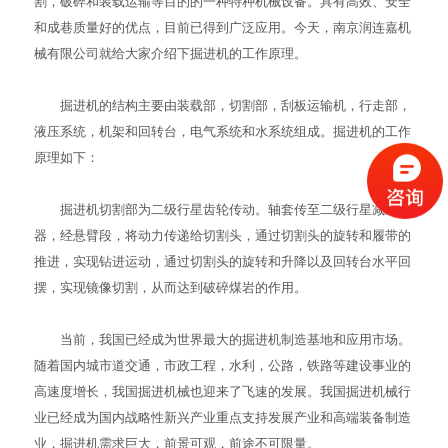
割，破碎和装载运输等目的的一种特种机械设备。具有高效、安全
和成巷质量好的优点，目前已得到广泛应用。今天，南京润连嘉机
械有限公司就给大家介绍下掘进机的工作原理。
掘进机的结构主要由装载部，切割部，刮板运输机，行走部，
液压系统，机架和回转台，电气系统和水系统组成。掘进机的工作
原理如下：
掘进机切割部为二级行星齿轮传动。轴套传至二级行星减速
器，经悬臂段，将动力传递给切割头，通过切割头的旋转和履带的
推进，实现钻进运动，通过切割头的旋转和升降以及回转台水平回
摆，实现镜像切割，从而达到破碎煤岩的作用。
当前，我国已经成为世界最大的掘进机制造基地和应用市场。
随着国内城市道交通，市政工程，水利，公路，铁路等建设事业的
高速度增长，我国掘进机械也迎来了飞速的发展。我国掘进机械行
业已经成为国内战略性新兴产业重点支持发展产业和高端装备制造
业，掘进机需求巨大，前景可观，前途不可限量。