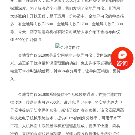
多，而且埋深过大，其埋设深度远远超出了现在所使用仪器的极限
探测深度。为了解决这个问题，我们发明了金地导向仪。其适用于
大多数的非开挖工程，易于适用，价格适中。金地导向仪的种类很
多，有金地导向仪GL600，金地导向仪GL700，金地导向仪GL300
等。今天，南京润连嘉机械有限公司就给大家介绍下金地导向仪
GL600的性能特点。
金地导向仪GL600是最实用的非开挖导向仪，导向深度为25
米。施工前干扰测量和深度预测的功能，免去许多不必要的麻烦，
电量可13小时连续使用，钟点24点分辨率，让导向更精确，更持
久。
金地导向仪GL600系统提供4个无线数据通道，并提供适时数
据传送，传送距离可达700米。设计合理，轻便，坚实的壳体为电
子器件提供了防水保护功能，减轻了操作者的负担。该仪器应用高
科技微电子机械系统技术，提供0.1%的倾角分辨率，可用于水下
工程。人机界面由液晶显示和五键键盘组成，提供了快速、简易、
准确、直观的跟踪和导向功能。探棒为接收仪提供钻头的钟点位