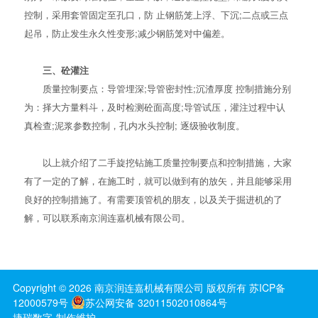
控制，采用套管固定至孔口，防 止钢筋笼上浮、下沉;二点或三点
起吊，防止发生永久性变形;减少钢筋笼对中偏差。
三、砼灌注
质量控制要点：导管埋深;导管密封性;沉渣厚度 控制措施分别
为：择大方量料斗，及时检测砼面高度;导管试压，灌注过程中认
真检查;泥浆参数控制，孔内水头控制; 逐级验收制度。
以上就介绍了二手旋挖钻施工质量控制要点和控制措施，大家
有了一定的了解，在施工时，就可以做到有的放矢，并且能够采用
良好的控制措施了。有需要
顶管机
的朋友，以及关于
掘进机
的了
解，可以联系南京润连嘉机械有限公司。
Copyright ©
2026
南京润连嘉机械有限公司
版权所有
苏ICP备
12000579号
苏公网安备 32011502010864号
捷瑞数字
制作维护