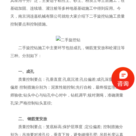
其应用十分广泛，主要适于粘性土、砂土、粉质土等土层施工，在
基础加固、连续墙、灌注桩等多种地基基础施工中得到应用。今
天，南京润连嘉机械有限公司就给大家介绍下
二手旋挖钻
施工质量
控制要点和控制措施。
二手旋挖钻施工中主要环节包括成孔，钢筋笼安放和砼灌注等
三种。分别如下：
一、成孔
质量控制要点：孔垂直度;孔底沉渣;孔位偏差;成孔深度;孔径
偏差 控制措施分别为：泥浆性能控制;先行自检，最终报监理工程
师验收;钻头中心与钻孔中心对中，钻机调平;核对测绳，准确测量
孔深;严格控制钻头直径;
二、 钢筋笼安放
质量控制要点：笼底标高;保护层厚度 ;定位偏差; 控制措施分
别为：吊放要对准孔位，垂直下放，避免碰撞孔壁; 吊筋长度认真