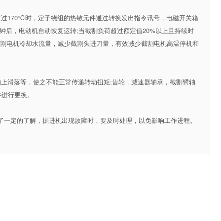
170℃时，定子绕组的热敏元件通过转换发出指令讯号，电磁开关箱
钟后，电动机自动恢复运转;当截割负荷超过额定值20%以上且持续时
截割电机冷却水流量，减少截割头进刀量，有效减少截割电机高温停机和
上滑落等，使之不能正常传递转动扭矩;齿轮，减速器轴承，截割臂轴
件进行更换。
一定的了解，掘进机出现故障时，要及时处理，以免影响工作进程。
。