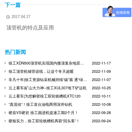
下一篇
2017.04.27

顶管机的特点及应用
热门新闻
徐工XDN500顶管机实现国内微顶复杂地层突破
2022-11-17
徐工顶管机铺管设线，让这个冬天超暖
2022-11-09
非凡十年|徐工资源钻采机械持续“碳”索 逐“绿”前行
2022-11-07
云上看车|矿山大力神--徐工XUL307地下铲运机
2022-10-25
云上看车|为您解密徐工双轮铣槽机XTC120
2022-10-11
“真混动”！徐工首台油电两用深井钻机
2022-10-08
硬齿VS硬岩 徐工掘进机提速工期2个月！
2022-09-28
硬核实力，徐工双轮铣槽机再获“回头客”！
2022-09-24