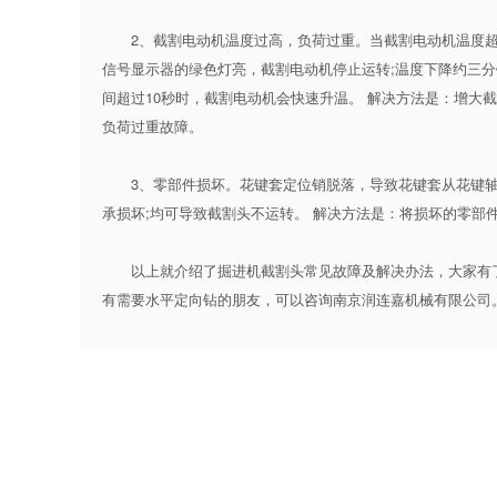
2、截割电动机温度过高，负荷过重。当截割电动机温度超过
信号显示器的绿色灯亮，截割电动机停止运转;温度下降约三分
间超过10秒时，截割电动机会快速升温。 解决方法是：增大
负荷过重故障。
3、零部件损坏。花键套定位销脱落，导致花键套从花键轴
承损坏;均可导致截割头不运转。 解决方法是：将损坏的零部
以上就介绍了掘进机截割头常见故障及解决办法，大家有了
有需要
水平定向钻
的朋友，可以咨询南京润连嘉机械有限公司