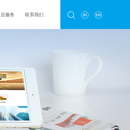
售后服务
联系我们