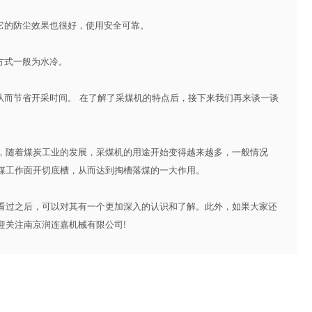
它的防尘效果也很好，使用安全可靠。
方式一般为水冷。
而节省开采时间。 在了解了采煤机的特点后，接下来我们再来谈一谈
随着煤炭工业的发展，采煤机的用途开始变得越来越多，一般情况
煤工作面开切底槽，从而达到掏槽落煤的一大作用。
过之后，可以对其有一个更加深入的认识和了解。此外，如果大家还
迎关注南京润连嘉机械有限公司!