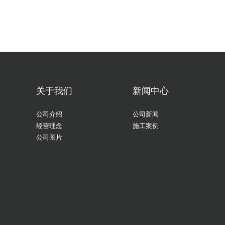
关于我们
新闻中心
公司介绍
公司新闻
经营理念
施工案例
公司图片