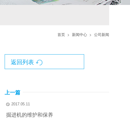
首页
>
新闻中心
>
公司新闻
返回列表

上一篇
2017.05.11

掘进机的维护和保养