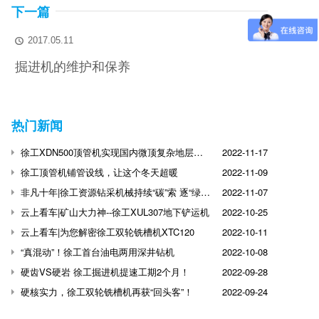
下一篇
2017.05.11

掘进机的维护和保养
热门新闻
徐工XDN500顶管机实现国内微顶复杂地层突破
2022-11-17
徐工顶管机铺管设线，让这个冬天超暖
2022-11-09
非凡十年|徐工资源钻采机械持续“碳”索 逐“绿”前行
2022-11-07
云上看车|矿山大力神--徐工XUL307地下铲运机
2022-10-25
云上看车|为您解密徐工双轮铣槽机XTC120
2022-10-11
“真混动”！徐工首台油电两用深井钻机
2022-10-08
硬齿VS硬岩 徐工掘进机提速工期2个月！
2022-09-28
硬核实力，徐工双轮铣槽机再获“回头客”！
2022-09-24