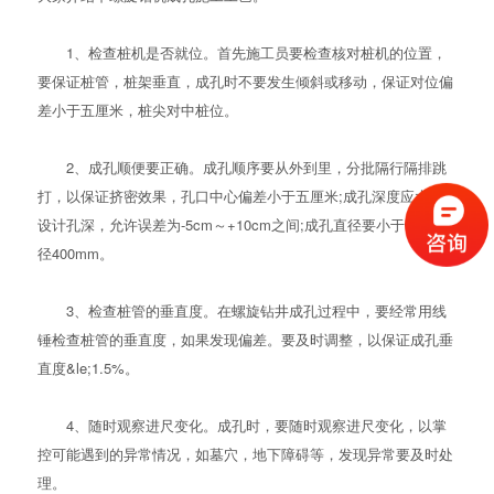
1、检查桩机是否就位。首先施工员要检查核对桩机的位置，
要保证桩管，桩架垂直，成孔时不要发生倾斜或移动，保证对位偏
差小于五厘米，桩尖对中桩位。
2、成孔顺便要正确。成孔顺序要从外到里，分批隔行隔排跳
打，以保证挤密效果，孔口中心偏差小于五厘米;成孔深度应大于
设计孔深，允许误差为-5cm～+10cm之间;成孔直径要小于设计桩
径400mm。
3、检查桩管的垂直度。在螺旋钻井成孔过程中，要经常用线
锤检查桩管的垂直度，如果发现偏差。要及时调整，以保证成孔垂
直度&le;1.5%。
4、随时观察进尺变化。成孔时，要随时观察进尺变化，以掌
控可能遇到的异常情况，如墓穴，地下障碍等，发现异常要及时处
理。