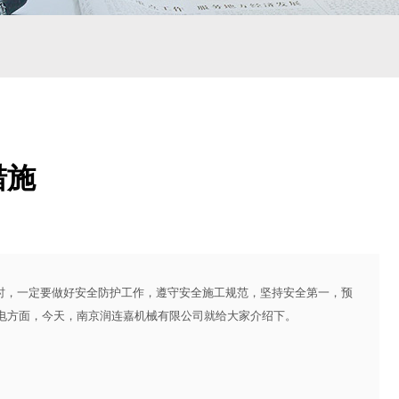
措施
时，一定要做好安全防护工作，遵守安全施工规范，坚持安全第一，预
电方面，今天，南京润连嘉机械有限公司就给大家介绍下。