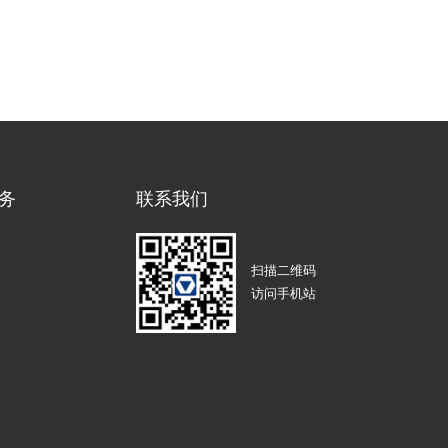
务
联系我们
扫描二维码
访问手机站