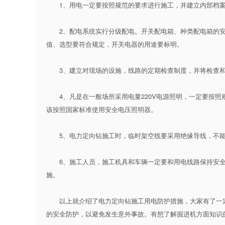
1、用电一定要按照规范的要求进行施工，并建立内部档案
2、配电系统实行分级配电。开关配电箱、种类配电箱的安
值、选型要符合规定，开关电器的用途要标明。
3、建立对现场的设施，线路的定期检查制度，并将检查和
4、凡是在一般场所采用电量220V电源照明，一定要按照
该按照国家标准使用安全电压照明器。
5、电力定向钻施工时，临时架空线要采用绝缘导线，不能
6、施工人员，施工机具和车辆一定要和用电线路保持安全
施。
以上就介绍了电力定向钻施工用电防护措施，大家有了一定
的安全防护，以避免发生意外事故。有想了解
掘进机
方面知识