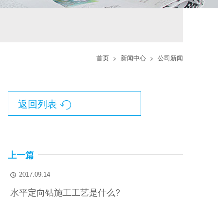
首页
>
新闻中心
>
公司新闻
返回列表

上一篇
2017.09.14

水平定向钻施工工艺是什么?