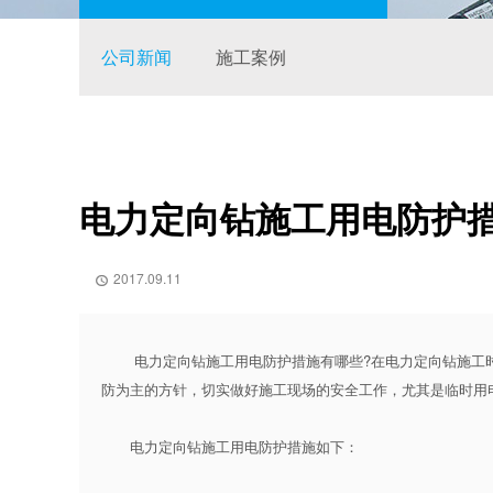
公司新闻
施工案例
电力定向钻施工用电防护
2017.09.11

电力
定向钻施工
用电防护措施有哪些?在电力定向钻施工
防为主的方针，切实做好施工现场的安全工作，尤其是临时用
电力定向钻施工用电防护措施如下：