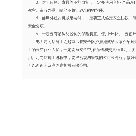
3、对于吊钩、索具等不能自制，一定要使用合格 产品;钢
死弯、由芯外露、断丝不超过标准的钢丝绳。
4、使用外租的机械吊装时，一定要正式签定安全协议，明
安全交底。
5、一定要有吊钩防脱钩的保险装置。使用卡环时，要使环
电力定向钻施工之起重吊装安全防护措施就给大家介绍到这
上的高空作业人员，一定要系安全带;在深槽和交叉作业时，要
用。定向钻施工过程中，要严密观测管线的位置和高程，做好
可以咨询南京润连嘉机械有限公司。