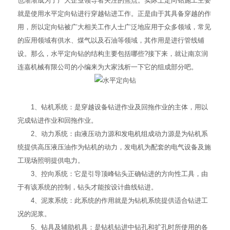
也渐渐成为了广大企业领导者关注的焦点。实际上定向钻施工主要
就是使用水平定向钻进行穿越钻进工作。正是由于其具备穿越的作
用，所以定向钻被广大相关工作人士广泛地应用于众多领域，常见
的应用领域有供水、煤气以及石油等领域，其作用是进行管线铺
设。那么，水平定向钻的结构主要包括哪些?接下来，就让南京润
连嘉机械有限公司的小编来为大家浅析一下它的组成部分吧。
1、钻机系统：是穿越设备钻进作业及回拖作业的主体，用以
完成钻进作业和回拖作业。
2、动力系统：由液压动力源和发电机组成动力源是为钻机系
统提供高压液压油作为钻机的动力，发电机为配套的电气设备及施
工现场照明提供电力。
3、控向系统：它是引导顶峰钻头正确钻进的方向性工具，由
于有该系统的控制，钻头才能按设计曲线钻进。
4、泥浆系统：此系统的作用就是为钻机系统提供适合钻进工
况的泥浆。
5、钻具及辅助机具：是钻机钻进中钻孔和扩孔时所使用的各