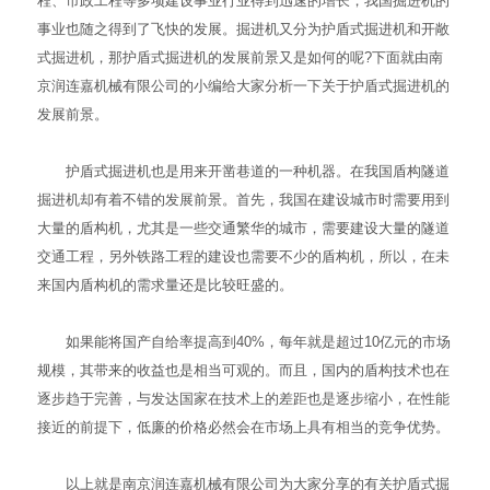
程、市政工程等多项建设事业行业得到迅速的增长，我国
掘进机
的
事业也随之得到了飞快的发展。掘进机又分为护盾式掘进机和开敞
式掘进机，那护盾式掘进机的发展前景又是如何的呢?下面就由南
京润连嘉机械有限公司的小编给大家分析一下关于护盾式掘进机的
发展前景。
护盾式掘进机也是用来开凿巷道的一种机器。在我国盾构隧道
掘进机却有着不错的发展前景。首先，我国在建设城市时需要用到
大量的盾构机，尤其是一些交通繁华的城市，需要建设大量的隧道
交通工程，另外铁路工程的建设也需要不少的盾构机，所以，在未
来国内盾构机的需求量还是比较旺盛的。
如果能将国产自给率提高到40%，每年就是超过10亿元的市场
规模，其带来的收益也是相当可观的。而且，国内的盾构技术也在
逐步趋于完善，与发达国家在技术上的差距也是逐步缩小，在性能
接近的前提下，低廉的价格必然会在市场上具有相当的竞争优势。
以上就是南京润连嘉机械有限公司为大家分享的有关护盾式掘