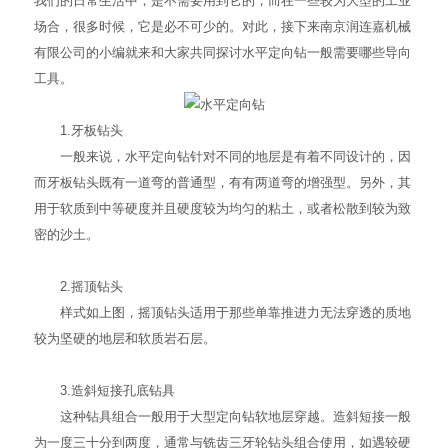
我们的日常生活中，是不需要用到它的，而在一些较为大型的工业
场合，很多时候，它是必不可少的。对此，接下来南京润连嘉机械
有限公司的小编就来和大家共同探讨水平定向钻一般需要哪些导向
工具。
1.牙板钻头
一般来说，水平定向钻针对不同的地层是有着不同设计的，因
而牙板钻头既有一道弯的普通型，有有两道弯的增强型。另外，其
用于软质到中等硬度并且硬度较为均匀的粘土，或者松散到较为致
密的沙土。
2.摇顶钻头
样式如上图，摇顶钻头适用于那些单靠推进力无法穿透的质地
较为坚硬的地层和软质岩石层。
3.造斜短接孔底钻具
这种钻具组合一般用于大型定向钻软地层穿越。造斜短接一般
为一度三十分到两度，通常与铣齿三牙轮钻头组合使用，如遇较硬