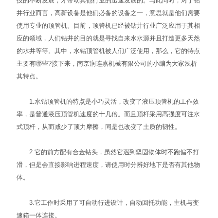
技的不断发展，才带动其他行业的迅速发展的。与此同时，对于钻
井行业而言，高新设备是他们必备的设备之一，意思就是他们需要
使用专业的
顶管机
。目前，顶管机已经被钻井行业广泛应用于其相
应的领域，人们钻井的目的就是寻找自来水水源并且打造更多天然
的水井等等。其中，水钻顶管机被人们广泛使用，那么，它的特点
主要有哪些?接下来，南京润连嘉机械有限公司的小编为大家浅析
其特点。
1.水钻顶管机的特点是小巧灵活，改变了液压顶管机的工作效
率，是普通液压顶管机速度的十几倍。而且顶杆采用高强度可注水
式顶杆，从而减少了顶力摩擦，同是也改变了土质的韧性。
2.它的前方配有合金钻头，虽然它遇到坚固物体时不跑偏不打
滑，但是会直接影响进程速度，请使用时分辨好地下是否有其他物
体。
3.它工作时采用了可自动行进设计，自动回托功能，主机与变
速箱一体连接。