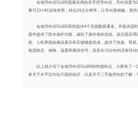
金地导向仪GL600是最实用的非开挖导向仪，导向深度为
量可13小时连续使用，钟点24点分辨率，让导向更精确，更持
金地导向仪GL600系统提供4个无线数据通道，并提供适时
器件提供了防水保护功能，减轻了操作者的负担。该仪器应用高
程。人机界面由液晶显示和五键键盘组成，提供了快速、简易
电源状态、倾角、温度和测深信号，其若在15分钟内没有转动
以上就介绍了金地导向仪GL600的性能特点，大家有了一
多关于
水平定向钻
方面的知识，以及关于
二手旋挖钻
的了解，