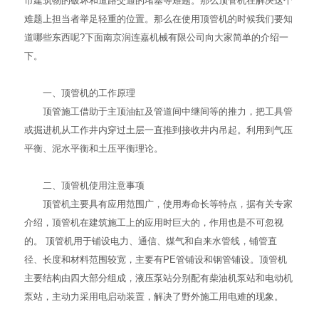
市建筑物的破坏和道路交通的堵塞等难题。那么
顶管机
在解决这个
难题上担当者举足轻重的位置。那么在使用顶管机的时候我们要知
道哪些东西呢?下面南京润连嘉机械有限公司向大家简单的介绍一
下。
一、顶管机的工作原理
顶管施工借助于主顶油缸及管道间中继间等的推力，把工具管
或掘进机从工作井内穿过土层一直推到接收井内吊起。利用到气压
平衡、泥水平衡和土压平衡理论。
二、顶管机使用注意事项
顶管机主要具有应用范围广，使用寿命长等特点，据有关专家
介绍，顶管机在建筑施工上的应用时巨大的，作用也是不可忽视
的。 顶管机用于铺设电力、通信、煤气和自来水管线，铺管直
径、长度和材料范围较宽，主要有PE管铺设和钢管铺设。顶管机
主要结构由四大部分组成，液压泵站分别配有柴油机泵站和电动机
泵站，主动力采用电启动装置，解决了野外施工用电难的现象。