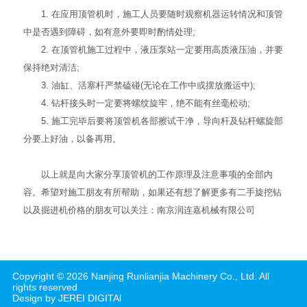
1. 在应用顶管机时，施工人员要随时观察机器运转情况和顶管
中是否遇到障碍，如有意外要即时酌情处理;
2. 在顶管机施工过程中，液压泵站一定要用高质液压油，并要
保持绝对清洁;
3. 油缸、活塞杆严禁磕碰(无论在工作中或摆放搬运中);
4. 钻杆接头时一定要将螺纹旋牢，绝不能有丝毫松动;
5. 施工完毕后要将顶管机各部擦试干净，导向杆及钻杆螺旋部
分要上好油，以备再用。
以上就是向大家分享顶管机的工作原理及注意事项的全部内
容。希望对施工朋友有所帮助，如果还有想了解更多有
二手旋挖钻
以及
掘进机
价格的朋友可以关注：南京润连嘉机械有限公司
Copyright ©
2026
Nanjing Runlianjia Machinery Co., Ltd.
All
rights reserved
Design by JEREI DIGITAl