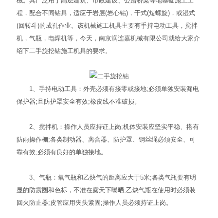
械。其广泛用于高层建筑、市政建设、公路桥梁等地基础施工工
程，配合不同钻具，适应于岩层(岩心钻)，干式(短螺旋)，或湿式
(回转斗)的成孔作业。该机械施工机具主要有手持电动工具，搅拌
机，气瓶，电焊机等，今天，南京润连嘉机械有限公司就给大家介
绍下二手旋挖钻施工机具的要求。
1、手持电动工具：外壳必须有接零或接地;必须单独安装漏电
保护器;且防护罩安全有效;橡皮线不准破损。
2、搅拌机：操作人员应持证上岗;机体安装应坚实平稳、搭有
防雨操作棚;各类制动器、离合器、防护罩、钢丝绳必须安全、可
靠有效;必须有良好的单独接地。
3、气瓶：氧气瓶和乙炔气的距离应大于5米;各类气瓶要有明
显的防震圈和色标，不准在露天下曝晒;乙炔气瓶在使用时必须装
回火防止器;皮管应用夹头紧固;操作人员必须持证上岗。