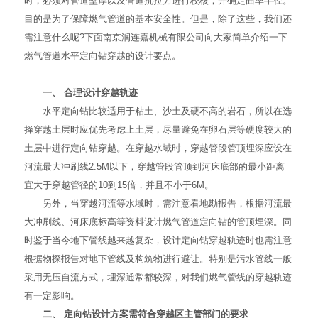
时，必须对管道壁厚以及管道抗拉力进行校核，并确定曲率半径。
目的是为了保障燃气管道的基本安全性。但是，除了这些，我们还
需注意什么呢?下面南京润连嘉机械有限公司向大家简单介绍一下
燃气管道水平定向钻穿越的设计要点。
一、 合理设计穿越轨迹
水平定向钻比较适用于粘土、沙土及硬不高的岩石，所以在选
择穿越土层时应优先考虑上土层，尽量避免在卵石层等硬度较大的
土层中进行定向钻穿越。在穿越水域时，穿越管段管顶埋深应设在
河流最大冲刷线2.5M以下，穿越管段管顶到河床底部的最小距离
宜大于穿越管径的10到15倍，并且不小于6M。
另外，当穿越河流等水域时，需注意看地勘报告，根据河流最
大冲刷线、河床底标高等资料设计燃气管道定向钻的管顶埋深。同
时鉴于当今地下管线越来越复杂，设计定向钻穿越轨迹时也需注意
根据物探报告对地下管线及构筑物进行避让。特别是污水管线一般
采用无压自流方式，埋深通常都较深，对我们燃气管线的穿越轨迹
有一定影响。
二、 定向钻设计方案需符合穿越区主管部门的要求