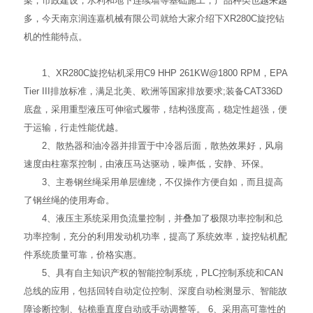
梁，市政建设，水利和地下连续墙等基础施工，产品种类也越来越
多，今天南京润连嘉机械有限公司就给大家介绍下XR280C旋挖钻
机的性能特点。
1、XR280C旋挖钻机采用C9 HHP 261KW@1800 RPM，EPA
Tier III排放标准，满足北美、欧洲等国家排放要求;装备CAT336D
底盘，采用重型液压可伸缩式履带，结构强度高，稳定性超强，便
于运输，行走性能优越。
2、散热器和油冷器并排置于中冷器后面，散热效果好，风扇
速度由柱塞泵控制，由液压马达驱动，噪声低，安静、环保。
3、主卷钢丝绳采用单层缠绕，不仅操作方便自如，而且提高
了钢丝绳的使用寿命。
4、液压主系统采用负流量控制，并叠加了极限功率控制和总
功率控制，充分的利用发动机功率，提高了系统效率，旋挖钻机配
件系统质量可靠，价格实惠。
5、具有自主知识产权的智能控制系统，PLC控制系统和CAN
总线的应用，包括回转自动定位控制、深度自动检测显示、智能故
障诊断控制、钻桅垂直度自动或手动调整等。 6、采用高可靠性的