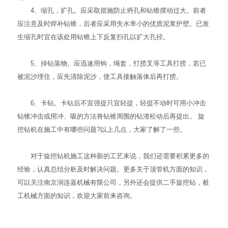
4、缩孔，扩孔。应采取措施防止坍孔和钻锥摆动过大。前者
应注意及时焊补钻锥，后者应采用失水率小的优质泥浆护壁。已发
生缩孔时宜在该处用钻锥上下反复扫孔以扩大孔径。
5、掉钻落物。应迅速用钩，绳套，打捞叉等工具打捞，若已
被泥沙埋住，应先清除泥沙，使工具接触落体后再打捞。
6、卡钻。卡钻后不宜强提只宜轻提，轻提不动时可用小冲击
钻锥冲击或用冲、吸的方法将钻锥周围的钻渣松动后再提出。 旋
挖钻机在施工中有哪些问题?以上几点，大家了解了一些。
对于旋挖钻机施工这种新的工艺来说，我们还需要积累更多的
经验，认真总结分析及时解决问题。更多关于
顶管机
方面的知识，
可以关注南京润连嘉机械有限公司，另外还会提供
二手旋挖钻
，桩
工机械方面的知识，欢迎大家前来咨询。