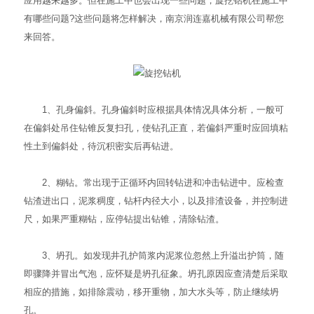
应用越来越多。但在施工中也会出现一些问题，旋挖钻机在施工中
有哪些问题?这些问题将怎样解决，南京润连嘉机械有限公司帮您
来回答。
1、孔身偏斜。孔身偏斜时应根据具体情况具体分析，一般可
在偏斜处吊住钻锥反复扫孔，使钻孔正直，若偏斜严重时应回填粘
性土到偏斜处，待沉积密实后再钻进。
2、糊钻。常出现于正循环内回转钻进和冲击钻进中。应检查
钻渣进出口，泥浆稠度，钻杆内径大小，以及排渣设备，并控制进
尺，如果严重糊钻，应停钻提出钻锥，清除钻渣。
3、坍孔。如发现井孔护筒浆内泥浆位忽然上升溢出护筒，随
即骤降并冒出气泡，应怀疑是坍孔征象。坍孔原因应查清楚后采取
相应的措施，如排除震动，移开重物，加大水头等，防止继续坍
孔。