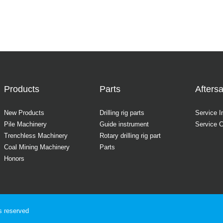
Products
Parts
Aftersa
New Products
Drilling rig parts
Service I
Pile Machinery
Guide instrument
Service 
Trenchless Machinery
Rotary drilling rig part
Coal Mining Machinery
Parts
Honors
ts reserved