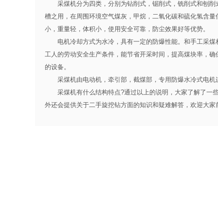
采煤机分为四类，分别为钻削式，锯削式，铣削式和刨削式。
槽之用，在周围环境空气煤灰，甲烷，二氧化碳和硫化氢含量
小，重量轻，体积小，使用安全可靠，防尘效果好等优势。
电机冷却方式为水冷，具有一定的防爆性能。和手工采煤相
工人的劳动安全生产条件，能节省开采时间，提高煤块率，确
的设备。
采煤机由电动机，牵引部，截煤部，专用防爆水冷式电机
采煤机有什么结构特点?通过以上的说明，大家了解了一些
外还会提供关于
二手旋挖钻
方面的知识和疑难解答，欢迎大家