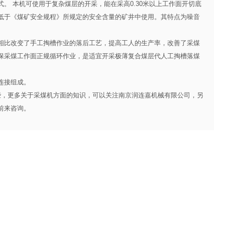
 本机可使用于复杂煤层的开采，能在采高0.30米以上工作面开切底
低于《煤矿安全规程》所规定的安全含量的矿井中使用。其特点为噪音
比改变了手工掏槽作业的落后工艺，提高工人的生产率，改善了采煤
保采煤工作面正规循环作业，是适宜开采极薄复合煤层代人工掏槽落煤
连接组成。
，更多关于采煤机方面的知识，可以关注南京润连嘉机械有限公司，另
前来咨询。