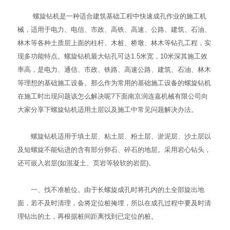
螺旋钻机
是一种适合建筑基础工程中快速成孔作业的施工机
械，适用于电力、电信、市政、高铁、高速、公路、建筑、石油、
林木等各种土质层上面的柱杆、木桩、桥墩、林木等钻孔工程，实
现多功能特点。螺旋钻机最大钻孔可达1.5米宽，10米深其施工效
率高，是电力、通信、市政、铁路、高速公路、建筑、石油、林木
等理想的基础施工设备。那么作为常用的基础施工设备的螺旋钻机
在施工时出现问题该怎么解决呢?下面南京润连嘉机械有限公司向
大家分享下螺旋钻机适用土层以及施工中常见问题解决办法。
螺旋钻机适用于填土层、粘土层、粉土层、淤泥层、沙土层以
及短螺旋不能钻进的含有部分卵石、碎石的地层。采用岩心钻头，
还可嵌入岩层(如混凝土、页岩等较软的岩层)。
一、找不准桩位。由于长螺旋成孔时将孔内的土全部旋出地
面，若不及时清理，会将定位桩掩埋，所以在成孔过程中要及时清
理钻出的土，再根据桩间距离找到已定位的桩。