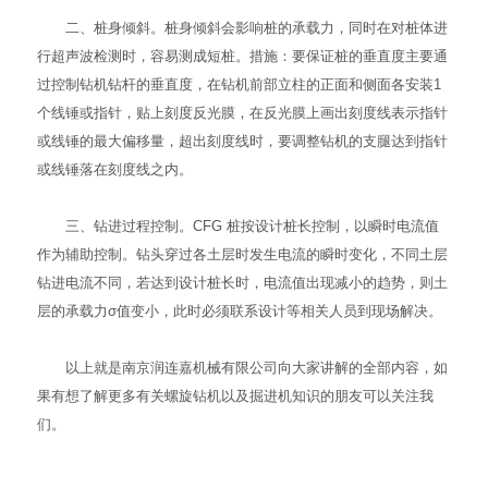
二、桩身倾斜。桩身倾斜会影响桩的承载力，同时在对桩体进
行超声波检测时，容易测成短桩。措施：要保证桩的垂直度主要通
过控制钻机钻杆的垂直度，在钻机前部立柱的正面和侧面各安装1
个线锤或指针，贴上刻度反光膜，在反光膜上画出刻度线表示指针
或线锤的最大偏移量，超出刻度线时，要调整钻机的支腿达到指针
或线锤落在刻度线之内。
三、钻进过程控制。CFG 桩按设计桩长控制，以瞬时电流值
作为辅助控制。钻头穿过各土层时发生电流的瞬时变化，不同土层
钻进电流不同，若达到设计桩长时，电流值出现减小的趋势，则土
层的承载力σ值变小，此时必须联系设计等相关人员到现场解决。
以上就是南京润连嘉机械有限公司向大家讲解的全部内容，如
果有想了解更多有关螺旋钻机以及
掘进机
知识的朋友可以关注我
们。