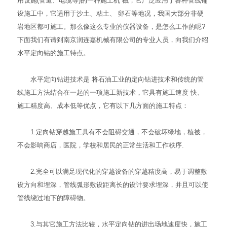
用设施(管道、电缆等)的一种施工机 械，它广泛应用于各种管线铺
设施工中，它适用于沙土、粘土、 卵石等地况，我国大部分非硬
岩地区都可施工。那么像这么专业的仪器设备，是怎么工作的呢?
下面我们有请到南京润连嘉机械有限公司的专业人员，向我们介绍
水平定向钻的施工特点。
水平定向钻进技术是 将石油工业的定向钻进技术和传统的管
线施工方法结合在一起的一项施工新技术，它具有施工速度 快、
施工精度高、成本低等优点，它有以下几方面的施工特点：
1.定向钻穿越施工具有不会阻碍交通，不会破坏绿地，植被，
不会影响商店，医院，学校和居民的正常生活和工作秩序.
2.完全可以满足现代化的穿越设备的穿越精度高，易于调整敷
设方向和埋深，管线弧形敷设距离长的设计要求埋深，并且可以使
管线绕过地下的障碍物。
3.与其它施工方法比较，水平定向钻的进出场地速度快，施工