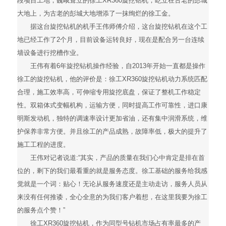
段项目工地，巍峨耸立的徐工XR360旋挖钻机，屹立在古老的彭城
大地上，为古老的彭城大地增添了一抹绚烂的徐工金。
据这台旋挖钻机的机手王伟师傅介绍，这台旋挖钻机在这个工
地已经工作了2个月，目前设备运转良好，现在是配合另一台连续
墙设备进行挖槽作业。
王伟有着6年旋挖钻机操作经验，自2013年开始一直都是操作
徐工的旋挖钻机，他的评价是：徐工XR360旋挖钻机动力系统匹配
合理，施工效率高，可伸缩专用旋挖底盘，保证了整机工作稳定
性。双箱体式变幅机构，运输方便，同时提高工作可靠性，进口康
明斯发动机，独特的调速率设计更加省油，还有集中润滑系统，维
护保养非常方便。并且徐工的产品成熟，故障率低，极大的提升了
施工工程的进度。
王伟对记者说道:“其实，产品的质量在我们心中肯定是排在首
位的，剩下的我们最看重的就是服务态度。徐工基础的服务给我感
觉就是一个词：贴心！无论从服务速度还是主动走访，服务人员从
来没有任何推诿，全心全意的为我们客户着想，在这里我要为徐工
的服务点个赞！”
徐工XR360旋挖钻机，作为同型号钻机市场占有率最多的产