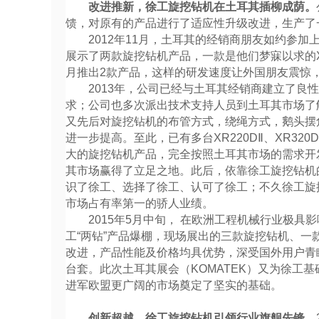
改进推新，徐工旋挖钻机在土耳其插柳成荫。
馈，对原有的产品进行了适应性升级改进，生产了一
2012年11月，土耳其的经销商朋友如约参加
展示了两款旋挖钻机产品，一款是他们梦寐以求的XR
月推出2款产品，这样的研发速度让外国朋友震惊
2013年，公司已经与土耳其经销商建立了良性
求；公司也多次派出技术支持人员到土耳其市场了
又先后对旋挖钻机的布管方式，绕绳方式，鹅头摆
进一步提高。至此，已有多台XR220DⅡ、XR32
大的旋挖钻机产品，完全按照土耳其市场的需求开
其市场赢得了立足之地。此后，依靠徐工旋挖钻机
识了徐工、选择了徐工、认可了徐工；不久徐工旋
市场占有率第一的骄人业绩。
2015年5月中旬， 在欧洲工程机械行业极具影响
工“两钻”产品爆棚，现场展出的三款旋挖钻机、
改进，产品性能及价格均具优势，深受国外用户青
台套。此次土耳其展会（KOMATEK）又为徐工
进军欧盟更广阔的市场奠定了坚实的基础。
创新超越，徐工旋挖钻机引领行业旗舰先锋。