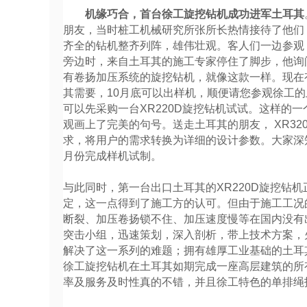
机缘巧合，首台徐工旋挖钻机成功进军土耳其
朋友，当时桩工机械研究所张所长热情接待了他们
齐全的钻机整齐列阵，雄伟壮观。客人们一边参观，
旁边时，来自土耳其的施工专家停住了脚步，他询
有卷扬加压系统的旋挖钻机，就像这款一样。现在
其需要，10月底可以出样机，顺便请您参观徐工
可以先采购一台XR220D旋挖钻机试试。这样的一
观画上了完美的句号。送走土耳其的朋友， XR3
求，将用户的需求转换为详细的设计参数。大家深
月份完成样机试制。
与此同时，第一台出口土耳其的XR220D旋挖钻
定，这一点得到了施工方的认可。但由于施工工况
断裂、加压卷扬锁不住、加压速度慢等在国内没有
突击小组，迅速策划，深入剖析，带上技术方案，
解决了这一系列的难题；拥有雄厚工业基础的土耳
徐工旋挖钻机在土耳其如期完成一座高层建筑的所
率及服务及时性真的不错，并且徐工特色的单排绳