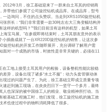
。2012年3月，徐工基础迎来了一群来自土耳其的经销商
，并带他们参观了公司旋挖钻机成品库。在成品库，型号
一边询问，不住的点头赞叹。当走到XRS1050旋挖钻机
问张所长：“我们非常需要一款30吨左右大三角变幅结构并
有这样的机型吗？”“我们目前没有这样的机型，如果土耳
的上海宝马展。”在参观即将结束时，土耳其朋友意外的表示
个小插曲成就了一台XR220D旋挖钻机的销售，让这次参
20D旋挖钻机的开发工作随即展开，充分调研了解用户需
知面对一个成熟的市场，时效性是非常关键的，必须在11
机正在工地上接受土耳其用户的检验，设备整机性能比较稳
的差异，设备出现了诸多“水土不服”：动力头套管驱动体
出现过的问题产生了。为此，徐工基础立即成立质量专项
火速赶到施工现场，在炎炎烈日下一坚守一个多月，最终
其人也深深的被中国徐工人的精业、敬业精神所打动。当
有桩基础工程施工时，他们发现，徐工旋挖钻机的施工效
技术也使过程中的物料消耗降低了很多。