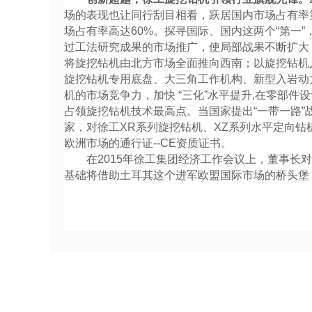
场的表现也让同行刮目相看，跃居国内市场占有率
场占有率高达60%。探寻国际、国内这两个“第一
过工法研究成果的市场推广，使局部战果不断扩大
将旋挖钻机由北方市场全面推向西南；以旋挖钻机
旋挖钻机专用底盘、大三角工作机构、新型入岩动
机的市场竞争力，加快 “三化”水平提升,在零部
占领旋挖钻机技术最高点。当国家提出“一带一路”
家，对徐工XR系列旋挖钻机、XZ系列水平定向钻
欧洲市场的通行证--CE资质证书。
在2015年徐工集团经济工作会议上，董事长对
基础将借助土耳其这个进军欧盟国际市场的桥头堡