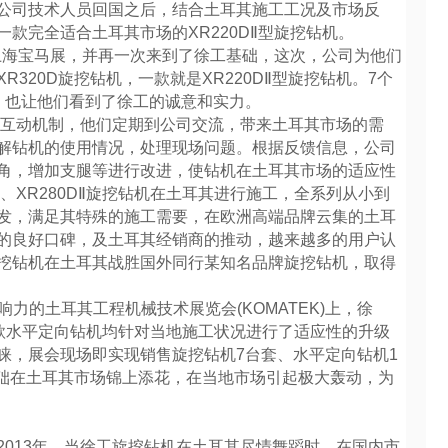
公司技术人员回国之后，结合土耳其施工工况及市场反
款完全适合土耳其市场的XR220DⅡ型旋挖钻机。
上海宝马展，并再一次来到了徐工基础，这次，公司为他们
320D旋挖钻机，一款就是XR220DⅡ型旋挖钻机。7个
，也让他们看到了徐工的诚意和实力。
互动机制，他们定期到公司交流，带来土耳其市场的需
解钻机的使用情况，处理现场问题。根据反馈信息，公司
角，增加支腿等进行改进，使钻机在土耳其市场的适应性
0D、XR280DⅡ旋挖钻机在土耳其进行施工，全系列从小到
发，满足其特殊的施工需要，在欧洲高端品牌云集的土耳
的良好口碑，及土耳其经销商的推动，越来越多的用户认
挖钻机在土耳其战胜国外同行某知名品牌旋挖钻机，取得
力的土耳其工程机械技术展览会(KOMATEK)上，徐
一款水平定向钻机均针对当地施工状况进行了适应性的升级
睐，展会现场即实现销售旋挖钻机7台套、水平定向钻机1
基础在土耳其市场锦上添花，在当地市场引起极大轰动，为
2013年，当徐工旋挖钻机在土耳其尽情舞蹈时，在国内市