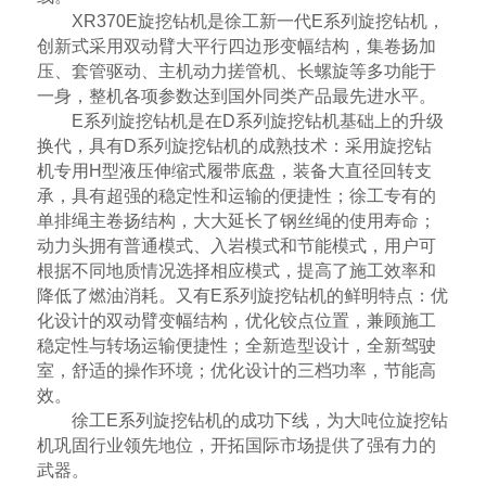
XR370E旋挖钻机是徐工新一代E系列旋挖钻机，
创新式采用双动臂大平行四边形变幅结构，集卷扬加
压、套管驱动、主机动力搓管机、长螺旋等多功能于
一身，整机各项参数达到国外同类产品最先进水平。
E系列旋挖钻机是在D系列旋挖钻机基础上的升级
换代，具有D系列旋挖钻机的成熟技术：采用旋挖钻
机专用H型液压伸缩式履带底盘，装备大直径回转支
承，具有超强的稳定性和运输的便捷性；徐工专有的
单排绳主卷扬结构，大大延长了钢丝绳的使用寿命；
动力头拥有普通模式、入岩模式和节能模式，用户可
根据不同地质情况选择相应模式，提高了施工效率和
降低了燃油消耗。又有E系列旋挖钻机的鲜明特点：优
化设计的双动臂变幅结构，优化铰点位置，兼顾施工
稳定性与转场运输便捷性；全新造型设计，全新驾驶
室，舒适的操作环境；优化设计的三档功率，节能高
效。
徐工E系列旋挖钻机的成功下线，为大吨位旋挖钻
机巩固行业领先地位，开拓国际市场提供了强有力的
武器。