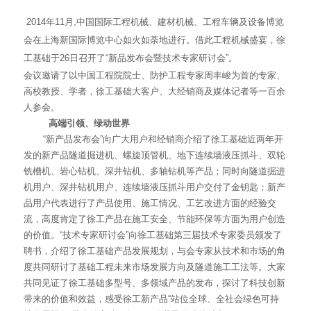
2014年11月,中国国际工程机械、建材机械、工程车辆及设备博览
会在上海新国际博览中心如火如荼地进行。借此工程机械盛宴，徐
工基础于26日召开了“新品发布会暨技术专家研讨会”。
会议邀请了以中国工程院院士、防护工程专家周丰峻为首的专家、
高校教授、学者，徐工基础大客户、大经销商及媒体记者等一百余
人参会。
高端引领、绿动世界
“新产品发布会”向广大用户和经销商介绍了徐工基础近两年开
发的新产品隧道掘进机、螺旋顶管机、地下连续墙液压抓斗、双轮
铣槽机、岩心钻机、深井钻机、多轴钻机等产品；同时向隧道掘进
机用户、深井钻机用户、连续墙液压抓斗用户交付了金钥匙；新产
品用户代表进行了产品使用、施工情况、工艺改进方面的经验交
流，高度肯定了徐工产品在施工安全、节能环保等方面为用户创造
的价值。“技术专家研讨会”向徐工基础第三届技术专家委员颁发了
聘书，介绍了徐工基础产品发展规划，与会专家从技术和市场的角
度共同研讨了基础工程未来市场发展方向及隧道施工工法等。大家
共同见证了徐工基础多型号、多领域产品的发布，探讨了科技创新
带来的价值和效益，感受徐工新产品“站位全球、全社会绿色可持