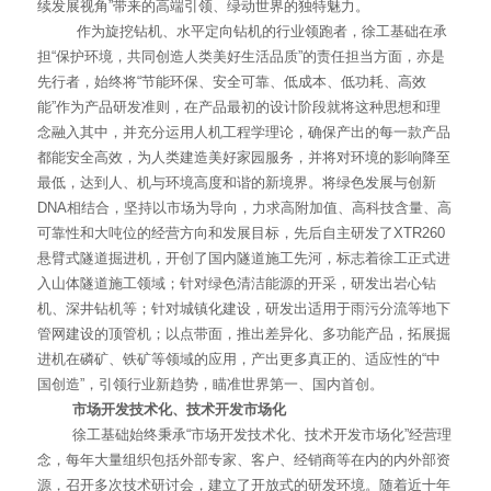
续发展视角”带来的高端引领、绿动世界的独特魅力。
作为旋挖钻机、水平定向钻机的行业领跑者，徐工基础在承
担“保护环境，共同创造人类美好生活品质”的责任担当方面，亦是
先行者，始终将“节能环保、安全可靠、低成本、低功耗、高效
能”作为产品研发准则，在产品最初的设计阶段就将这种思想和理
念融入其中，并充分运用人机工程学理论，确保产出的每一款产品
都能安全高效，为人类建造美好家园服务，并将对环境的影响降至
最低，达到人、机与环境高度和谐的新境界。将绿色发展与创新
DNA相结合，坚持以市场为导向，力求高附加值、高科技含量、高
可靠性和大吨位的经营方向和发展目标，先后自主研发了XTR260
悬臂式隧道掘进机，开创了国内隧道施工先河，标志着徐工正式进
入山体隧道施工领域；针对绿色清洁能源的开采，研发出岩心钻
机、深井钻机等；针对城镇化建设，研发出适用于雨污分流等地下
管网建设的顶管机；以点带面，推出差异化、多功能产品，拓展掘
进机在磷矿、铁矿等领域的应用，产出更多真正的、适应性的“中
国创造”，引领行业新趋势，瞄准世界第一、国内首创。
市场开发技术化、技术开发市场化
徐工基础始终秉承“市场开发技术化、技术开发市场化”经营理
念，每年大量组织包括外部专家、客户、经销商等在内的内外部资
源，召开多次技术研讨会，建立了开放式的研发环境。随着近十年