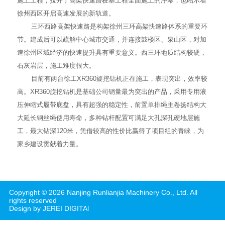
施工工程，拉开了高架快速路桩基工程全面施工的序幕，也昭示着
徐州西区开启高速发展的新轨道。
三环西路高架快速路是构架徐州三环高架快速路体系的重要环
节。建成后可以疏解中心城市交通，并连接鼓楼区、泉山区，对加
速徐州区域经济的快速提升具有重要意义。西三环地质结构较硬，
石灰岩层，施工难度很大。
目前有两台徐工XR360旋挖钻机正在施工，表现突出，效率较
高。XR360旋挖钻机是基础公司销量最为突出的产品，采用专用液
压伸缩式履带底盘，具有超强的稳定性，前置单排绳主卷扬结构大
大延长钢丝绳使用寿命，多种钻杆配置可满足大孔深孔硬地层施
工，最大钻深120米，凭借较高的性价比赢得了项目组的青睐，为
家乡建设贡献着力量。
Copyright ©
2026
Nanjing Runlianjia Machinery Co., Ltd.
All
rights reserved
Design by JEREI DIGITAl