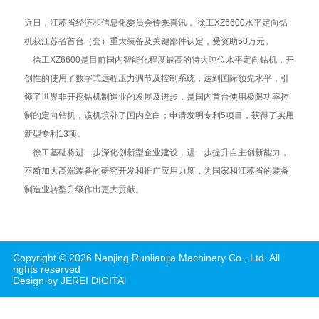
近日，江苏省经济和信息化委员会传来喜讯， 徐工XZ6600水平定向钻
机获江苏省首台（套）重大装备及关键部件认定，受资助50万元。
徐工XZ6600是目前国内智能化程度最高的特大吨位水平定向钻机，开
创性的使用了数字式远程压力调节及控制系统，达到国际领先水平，引
领了世界非开挖钻机制造业的发展及进步，是国内首台使用极限功率控
制的定向钻机，该机填补了国内空白；申请发明专利5项目，获得了实用
新型专利13项。
徐工基础将进一步深化创新型企业建设，进一步提升自主创新能力，
不断加大高端装备的研究开发和推广应用力度，为国家和江苏省的装备
制造业转型升级作出更大贡献。
Copyright ©
2026
Nanjing Runlianjia Machinery Co., Ltd.
All
rights reserved
Design by JEREI DIGITAl