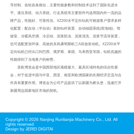
导控制、齿轮齿条推拉，主要性能参数和控制技术达到了国际先进水
平。液压系统、动力系统、行走系统等主要部件均选用国内外一流的品
牌产品，性能好、可靠性佳。XZ200水平定向钻机可根据客户需求多样
化配置：配自动（半自动）装卸钻杆装置、自动锚固系统(双地锚)、驾
驶室、冷暖风空调、冷启动、泥浆防冻、泥浆清洗、泥浆节流等装置，
也可选配更加环保、高效的东风康明斯欧三A排放发动机。XZ200水平
定向钻机已经出口到巴西、俄罗斯、泰国、马来西亚等国，钻机优越的
性能得到了当地客户的称赞。
亚欧博览会是中国西部地区规模最大、最具区域特色的综合性展
会，对于促进中国与中亚、西亚、南亚和欧洲国家的长期经济交流与合
作具有重要作用。博览会为公司产品提供了以新疆为桥头堡，迅速打开
新疆周边国家地区市场的契机。
Copyright ©
2026
Nanjing Runlianjia Machinery Co., Ltd.
All
rights reserved
Design by JEREI DIGITAl