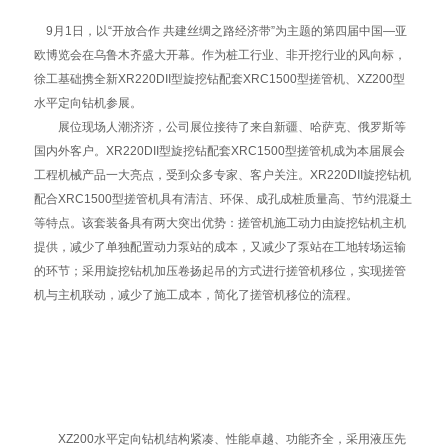
9月1日，以“开放合作 共建丝绸之路经济带”为主题的第四届中国—亚
欧博览会在乌鲁木齐盛大开幕。作为桩工行业、非开挖行业的风向标，
徐工基础携全新XR220DII型旋挖钻配套XRC1500型搓管机、XZ200型
水平定向钻机参展。
展位现场人潮济济，公司展位接待了来自新疆、哈萨克、俄罗斯等
国内外客户。XR220DII型旋挖钻配套XRC1500型搓管机成为本届展会
工程机械产品一大亮点，受到众多专家、客户关注。XR220DII旋挖钻机
配合XRC1500型搓管机具有清洁、环保、成孔成桩质量高、节约混凝土
等特点。该套装备具有两大突出优势：搓管机施工动力由旋挖钻机主机
提供，减少了单独配置动力泵站的成本，又减少了泵站在工地转场运输
的环节；采用旋挖钻机加压卷扬起吊的方式进行搓管机移位，实现搓管
机与主机联动，减少了施工成本，简化了搓管机移位的流程。
XZ200水平定向钻机结构紧凑、性能卓越、功能齐全，采用液压先