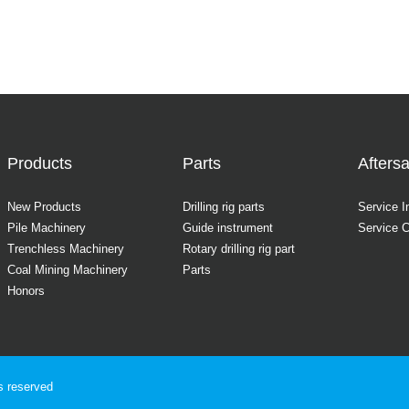
Products
Parts
Aftersa
New Products
Drilling rig parts
Service I
Pile Machinery
Guide instrument
Service 
Trenchless Machinery
Rotary drilling rig part
Coal Mining Machinery
Parts
Honors
ts reserved