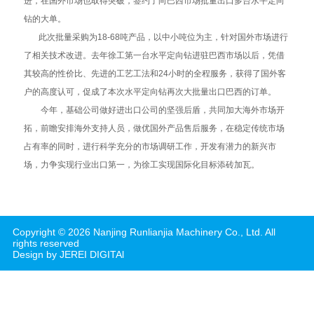
进，在国外市场也取得突破，签约了向巴西市场批量出口多台水平定向
钻的大单。
此次批量采购为18-68吨产品，以中小吨位为主，针对国外市场进行
了相关技术改进。去年徐工第一台水平定向钻进驻巴西市场以后，凭借
其较高的性价比、先进的工艺工法和24小时的全程服务，获得了国外客
户的高度认可，促成了本次水平定向钻再次大批量出口巴西的订单。
今年，基础公司做好进出口公司的坚强后盾，共同加大海外市场开
拓，前瞻安排海外支持人员，做优国外产品售后服务，在稳定传统市场
占有率的同时，进行科学充分的市场调研工作，开发有潜力的新兴市
场，力争实现行业出口第一，为徐工实现国际化目标添砖加瓦。
Copyright ©
2026
Nanjing Runlianjia Machinery Co., Ltd.
All
rights reserved
Design by JEREI DIGITAl