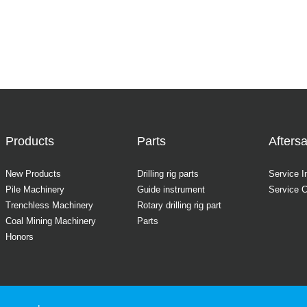
Products
Parts
Aftersa
New Products
Drilling rig parts
Service I
Pile Machinery
Guide instrument
Service 
Trenchless Machinery
Rotary drilling rig part
Coal Mining Machinery
Parts
Honors