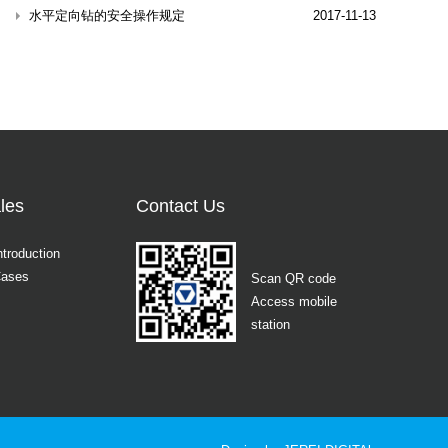
水平定向钻的安全操作规定
2017-11-13
les
Contact Us
ntroduction
Cases
Scan QR code
Access mobile
station