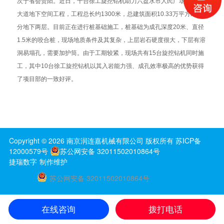
次于省会贵阳。近日，十台徐工旋挖钻机助力六盘水市人民广场及钟山
大道地下空间工程，工程总长约1300米，总建筑面积10.33万平方米，
分地下两层。目前正在进行桩基础施工，桩基础为成孔深度20米、直径
1.5米的咬合桩，现场地质条件及其复杂，上层岩石硬度很大，下层有溶
洞易塌孔，需要加护筒。由于工期较紧，现场共有15台旋挖钻机同时施
工，其中10台徐工旋挖钻机以其入岩能力强、成孔效率极高的优势获得
了项目部的一致好评。
Copyright ©
2026
南京润连嘉机械有限公司
版权所有
苏ICP备
12000579号
苏公网安备 32011502010864号
捷瑞数字
制作维护
苏公网安备 32011502010864号
在线咨询
拨打电话