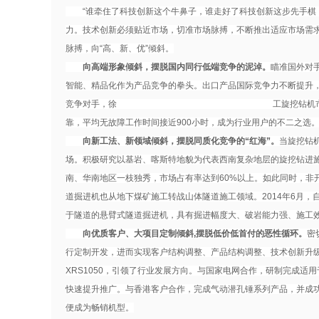
“谁牵住了科技创新这个牛鼻子，谁走好了科技创新这步先手棋，
力。技术创新必须贴近市场，切准市场脉搏，不断推出适应市场需求
脉搏，向“高、新、优”倾斜。
向高端形象倾斜，摆脱国内同行低端竞争的泥淖。
瞄准国外对
智能、精品化作为产品竞争的拳头。出口产品国际竞争力不断提升
竞争对手，徐 工旋挖钻机市场占有率位居该地区
靠，平均无故障工作时间接近900小时，成为行业用户的不二之选
向新工法、新领域倾斜，摆脱同质化竞争的“红海”。
当旋挖钻
场。积极研究以基岩、喀斯特地貌为代表西南复杂地层的旋挖钻进施工
南、华南地区一枝独秀，市场占有率达到60%以上。如此同时，非
道掘进机也从地下煤矿施工转战山体隧道施工领域。2014年6月，
于隧道的悬臂式隧道掘进机，具有掘进幅度大、破岩能力强、施工
向优质客户、大项目定制倾斜,摆脱低价低首付的恶性循环。
密
行定制开发，进而实现客户结构调整、产品结构调整、技术创新升
XRS1050，引领了行业发展方向。与国家电网合作，研制完成
快速提升推广。与香港客户合作，完成气动潜孔锤系列产品，并成功
便成为畅销机型。