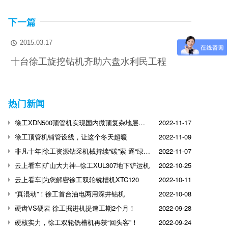
下一篇
2015.03.17

十台徐工旋挖钻机齐助六盘水利民工程
热门新闻
徐工XDN500顶管机实现国内微顶复杂地层突破
2022-11-17
徐工顶管机铺管设线，让这个冬天超暖
2022-11-09
非凡十年|徐工资源钻采机械持续“碳”索 逐“绿”前行
2022-11-07
云上看车|矿山大力神--徐工XUL307地下铲运机
2022-10-25
云上看车|为您解密徐工双轮铣槽机XTC120
2022-10-11
“真混动”！徐工首台油电两用深井钻机
2022-10-08
硬齿VS硬岩 徐工掘进机提速工期2个月！
2022-09-28
硬核实力，徐工双轮铣槽机再获“回头客”！
2022-09-24