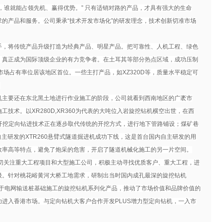
谁就能占领先机、赢得优势。” 只有适销对路的产品，才具有强大的生命
的产品和服务。公司秉承“技术开发市场化”的研发理念，技术创新切准市场
手，将传统产品升级打造为经典产品、明星产品。把可靠性、人机工程、绿色
，真正成为国际顶级企业的有力竞争者。在土耳其等部分热点区域，成功压制
首位。一些主打产品，如XZ320D等，质量水平稳定可
。
机主要还在东北黑土地进行作业施工的阶段，公司就看到西南地区的广袤市
技术。以XR280D,XR360为代表的大吨位入岩旋挖钻机横空出世，在西
开挖定向钻进技术正在逐步取代传统的开挖方式，进行地下管路铺设；煤矿巷
自主研发的XTR260悬臂式隧道掘进机成功下线，这是首台国内自主研发的用
效率高等特点，避免了炮采的危害，开启了隧道机械化施工的另一片空间。
切关注重大工程项目和大型施工公司，积极主动寻找优质客户、重大工程，进
级。针对桃花峪黄河大桥工地需求，研制出当时国内成孔最深的旋挖钻机
适用于电网输送桩基础施工的旋挖钻机系列化产品，推动了市场价值和品牌价值的
进入香港市场。与定向钻机大客户合作开发PLUS增力型定向钻机，一入市