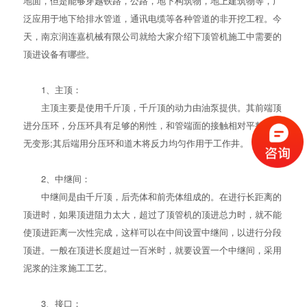
地面，但是能够穿越铁路，公路，地下构筑物，地上建筑物等，广
泛应用于地下给排水管道，通讯电缆等各种管道的非开挖工程。今
天，南京润连嘉机械有限公司就给大家介绍下顶管机施工中需要的
顶进设备有哪些。
1、主顶：
主顶主要是使用千斤顶，千斤顶的动力由油泵提供。其前端顶
进分压环，分压环具有足够的刚性，和管端面的接触相对平整，且
无变形;其后端用分压环和道木将反力均匀作用于工作井。
2、中继间：
中继间是由千斤顶，后壳体和前壳体组成的。在进行长距离的
顶进时，如果顶进阻力太大，超过了顶管机的顶进总力时，就不能
使顶进距离一次性完成，这样可以在中间设置中继间，以进行分段
顶进。一般在顶进长度超过一百米时，就要设置一个中继间，采用
泥浆的注浆施工工艺。
3、接口：