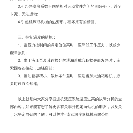
3.引起热膨胀系数不同的相对运动零件之间的间隙变小，甚至
卡死，无法运动;
4.引起机床或机械的热变形，破坏原有的精度。
三、控制温度的措施：
1、当压力控制阀的调定值偏高时，应降低工作压力，以减少
能量损耗;
2、由于液压泵及其连接处的泄漏造成容积损失而发热时，应
紧固各连接处，加强密封;
3、当油箱容积小、散热条件差时，应适当加大油箱容积，必
要时设置冷却器;
以上就是向大家分享掘进机液压系统温度过高的故障分析的全
部内容，如果能有想了解更多有关非开挖定向钻机的朋友，以及关
于
水平定向钻
的了解，可以关注--南京润连嘉机械有限公司